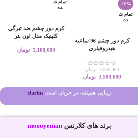
تمام ش
-10%
ده
تمام ش
اطلاعات بیشتر
ده
کرم دور چشم ضد تیرگی
اطلاعات بیشتر
کلینیک مدل اون بتر
کرم دور چشم 96 ساعته
هیدروفیلری
5,100,000
تومان
3,900,000
تومان
3,500,000
تومان
کلارنس
زیبایی همیشه در جریان است
clarins
برند های کلارنس
moooyeman