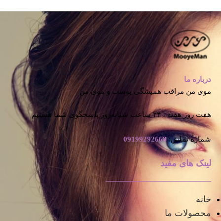
درباره ما
موی من مراقب همیشگی پوست و موی من
هفت روز هفته ، ۲۴ ساعت شبانه‌روز پاسخگوی شما هستیم
شماره تماس:
09199292668
لینک های مفید
خانه