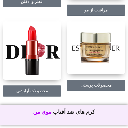
عطر و ادکلن
مراقبت از مو
محصولات پوستی
محصولات آرایشی
کرم های ضد آفتاب
moooyeman