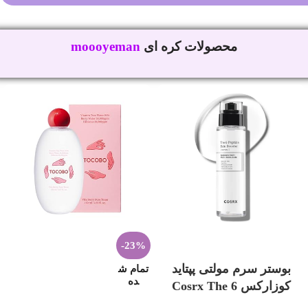
محصولات کره ای
موی من
-23%
افزودن به سبد خرید
بوستر سرم مولتی پپتاید
تمام ش
ده
کوزارکس Cosrx The 6
Peptide Skin Booster
اطلاعات بیشتر