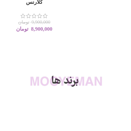
کرم ضد ترک بارداری
کلارنس
9,900,000
تومان
8,900,000
تومان