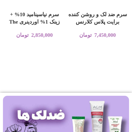
افزودن به سبد خرید
افزودن به سبد خرید
سرم ضد لک و روشن کننده
سرم نیاسینامید 10% +
ت
برایت پلاس کلارنس
زینک 1% اوردینری The
Ordinary
7,450,000
تومان
2,850,000
تومان