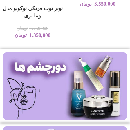
3,550,000
تومان
Serum 150ml
تونر توت فرنگی توکوبو مدل
ویتا بری
1,750,000
تومان
1,350,000
تومان