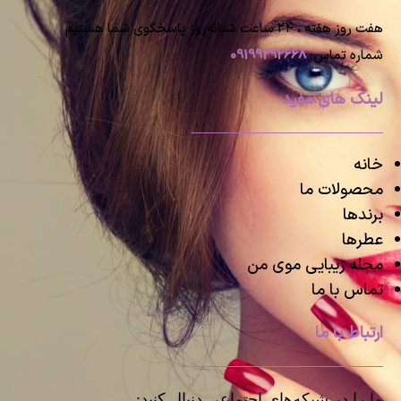
هفت روز هفته ، ۲۴ ساعت شبانه‌روز پاسخگوی شما هستیم
شماره تماس:
09199292668
لینک های مفید
خانه
محصولات ما
برندها
عطرها
مجله زیبایی موی من
تماس با ما
ارتباط با ما
ما را در شبکه‌های اجتماعی دنبال کنید: