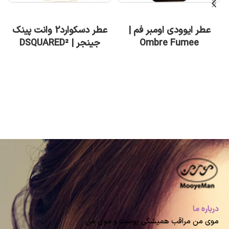
اطلاعات بیشتر
اطلاعات بیشتر
عطر ایوودی اومبر فم |
عطر دسکوارد2 وانت پینک
Ombre Fumee
جینجر | DSQUARED²
Want Pink Ginger
درباره ما
موی من مراقب همیشگی پوست و موی من