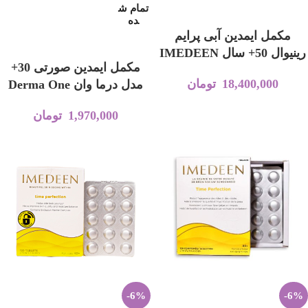
تمام ش
افزودن به سبد خرید
ده
مکمل ایمدین‌ آبی پرایم
اطلاعات بیشتر
رینیوال 50+ سال IMEDEEN
مکمل ایمدین‌ صورتی 30+
18,400,000
تومان
مدل درما وان Derma One
1,970,000
تومان
-6%
-6%