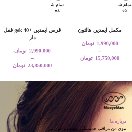
تمام ش
تمام ش
ده
ده
انتخاب گزینه‌ها
انتخاب گزینه‌ها
مکمل ایمدین هالئون
قرص ایمدین +40 gsk قفل
دار
1,990,000
تومان
–
2,990,000
تومان
15,750,000
تومان
–
23,850,000
تومان
درباره ما
موی من مراقب همیشگی پوست و موی من