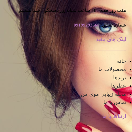
هفت روز هفته ، ۲۴ ساعت شبانه‌روز پاسخگوی شما هستیم
شماره تماس:
09199292668
لینک های مفید
خانه
محصولات ما
برندها
عطرها
مجله زیبایی موی من
تماس با ما
ارتباط با ما