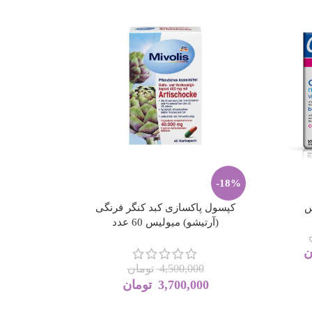
-18%
س
کپسول پاکسازی کبد کنگر فرنگی
(آرتیشو) میولیس 60 عدد
ن
4,500,000
تومان
3,700,000
تومان