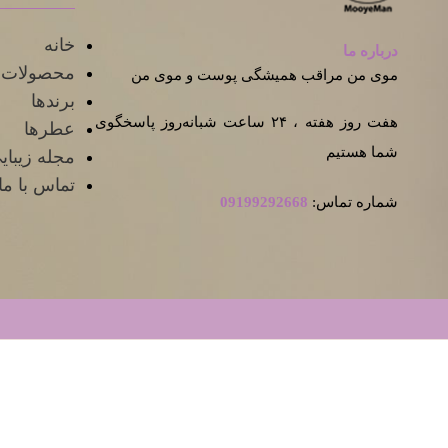
خانه
درباره ما
محصولات 
موی من مراقب همیشگی پوست و موی من
برندها
هفت روز هفته ، ۲۴ ساعت شبانه‌روز پاسخگوی
عطرها
شما هستیم
مجله زیبا
تماس با ما
شماره تماس:
09199292668