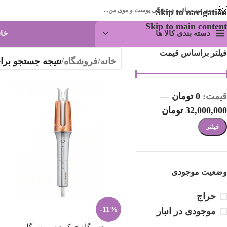
موی من مراقب همیشگی پوست و موی من...
Skip to navigation
Skip to main content
دسته بندی کالا ها
خان
فیلتر براساس قیمت
خانه
/
فروشگاه
/
نتیجه جستجو برا
قیمت:
0 تومان
—
32,000,000 تومان
فیلتر
وضعیت موجودی
حراج
-11%
موجودی در انبار
دستگاه فرکننده مو شیگلم