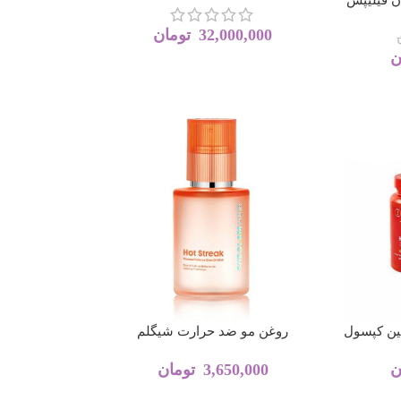
32,000,000
تومان
ن
ین کپسول
روغن مو ضد حرارت شیگلم
ن
3,650,000
تومان