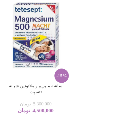
-15%
ساشه منیزیم و ملاتونین شبانه
تتسپت
5,300,000
تومان
4,500,000
تومان