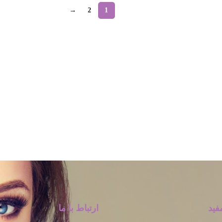
→
2
1
فید
ارتباط با ما