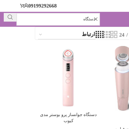
09199292668
24
دستگاه جوانساز پرو بوستر مدی
کیوب
ن فیلیپس