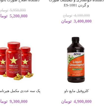
و گردن ES-1081
5,950,000
تومان
4,100,000
تومان
5,200,000
توما
3,400,000
تومان
کلروفیل مایع ناو
پک سه عددی مکمل هیرتام
4,900,000
تومان
9,300,000
توما