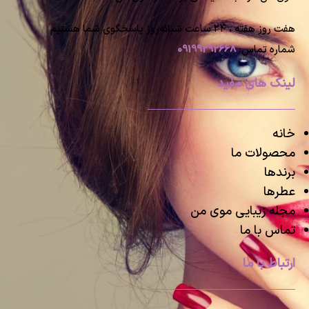
هفت روز هفته ، ۲۴ ساعت شبانه‌روز پاسخگوی شما هستیم
شماره تماس:
09199292668
لینک های مفید
خانه
محصولات ما
برندها
عطرها
مجله زیبایی موی من
تماس با ما
ارتباط با ما