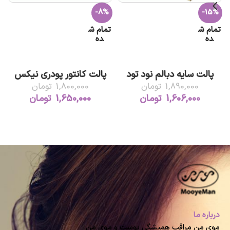
-8%
-15%
ر
تمام ش
تمام ش
ده
ده
اطلاعات بیشتر
اطلاعات بیشتر
پالت سایه دبالم نود تود
پالت کانتور پودری نیکس
1,890,000
تومان
1,800,000
تومان
1,606,000
تومان
1,650,000
تومان
درباره ما
موی من مراقب همیشگی پوست و موی من