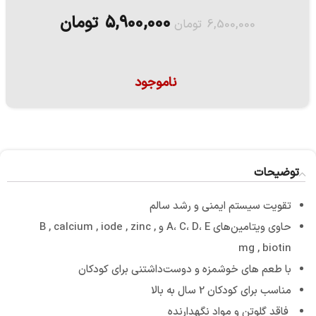
5,900,000
تومان
6,500,000
تومان
ناموجود
توضیحات
تقویت سیستم ایمنی و رشد سالم
حاوی ویتامین‌های A، C، D، E و B , calcium , iode , zinc ,
mg , biotin
با طعم های خوشمزه و دوست‌داشتنی برای کودکان
مناسب برای کودکان 2 سال به بالا
فاقد گلوتن و مواد نگهدارنده