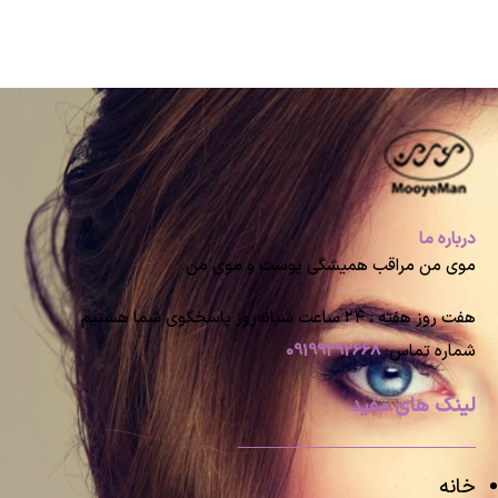
درباره ما
موی من مراقب همیشگی پوست و موی من
هفت روز هفته ، ۲۴ ساعت شبانه‌روز پاسخگوی شما هستیم
شماره تماس:
09199292668
لینک های مفید
خانه