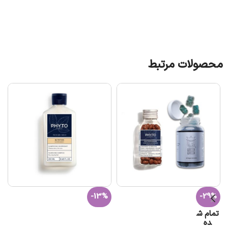
محصولات مرتبط
-13%
-29%
تمام ش
افزودن به سبد خرید
ده