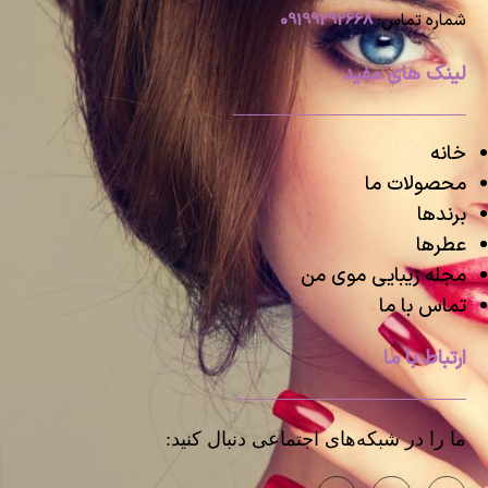
شماره تماس:
09199292668
لینک های مفید
خانه
محصولات ما
برندها
عطرها
مجله زیبایی موی من
تماس با ما
ارتباط با ما
ما را در شبکه‌های اجتماعی دنبال کنید: