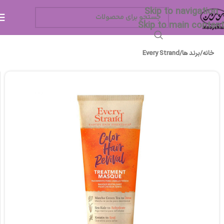
Skip to navigation
Skip to main content
خانه
/
برند ها
/
Every Strand