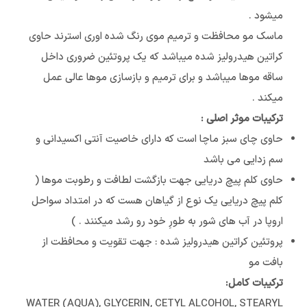
میشود .
ماسک مو محافظت و ترمیم موی رنگ شده اوری استرند حاوی
کراتین هیدرولیز شده میباشد که يک پروتئين ضروری داخل
ساقه موها میباشد و برای ترمیم و بازسازی موها عالی عمل
میکند .
ترکيبات موثر اصلی :
حاوی چای سبز ماچا است که دارای خاصيت آنتی اکسيدانی و‌
سم زدايی می باشد
حاوی کلم پيچ دريايی جهت بازگشت لطافت و رطوبت موها (
کلم پیچ دریایی یک نوع از گیاهان هست که در امتداد سواحل
اروپا در آب های شور به طورِ خود رو رشد ميکنند . )
پروتئين کراتين هیدرولیز شده : جهت تقويت و محافظت از
بافت مو
ترکیبات کامل:
WATER (AQUA), GLYCERIN, CETYL ALCOHOL, STEARYL