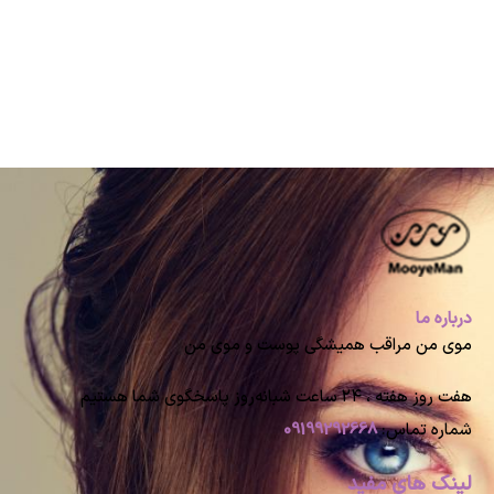
درباره ما
موی من مراقب همیشگی پوست و موی من
هفت روز هفته ، ۲۴ ساعت شبانه‌روز پاسخگوی شما هستیم
شماره تماس:
09199292668
لینک های مفید