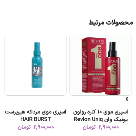
محصولات مرتبط
افزودن به سبد خرید
افزودن به سبد خرید
اسپری موی 10 کاره رولون
اسپری موی مردانه هیربرست
یونیک وان Revlon Uniq
HAIR BURST
One
2,900,000
تومان
2,900,000
تومان