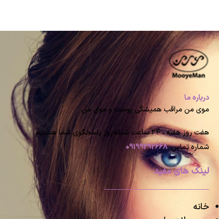
درباره ما
موی من مراقب همیشگی پوست و موی من
هفت روز هفته ، ۲۴ ساعت شبانه‌روز پاسخگوی شما هستیم
شماره تماس:
09199292668
لینک های مفید
خانه