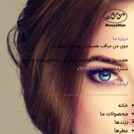
درباره ما
موی من مراقب همیشگی پوست و موی من
هفت روز هفته ، ۲۴ ساعت شبانه‌روز پاسخگوی شما هستیم
شماره تماس:
09199292668
لینک های مفید
خانه
محصولات ما
برندها
عطرها