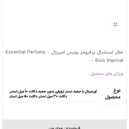
برای بزرگنمایی کلیک کنید
عطر اسنشیال پرفیومز بویس امپریال – Essential Parfums
– Bois Impérial
ویژگی های محصول
نوع
اورجینال با جعبه
,
تستر اروپایی بدون جعبه
,
دکانت 10 میل تستر
,
دکانت 30 میل تستر
,
دکانت 50 میل تستر
محصول
فروشنده : موی من