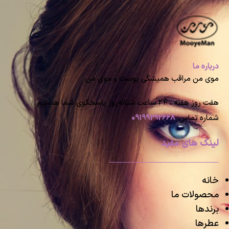
درباره ما
موی من مراقب همیشگی پوست و موی من
هفت روز هفته ، ۲۴ ساعت شبانه‌روز پاسخگوی شما هستیم
شماره تماس:
09199292668
لینک های مفید
خانه
محصولات ما
برندها
عطرها