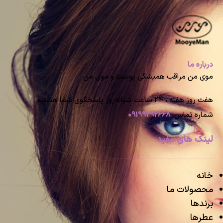
درباره ما
موی من مراقب همیشگی پوست و موی من
هفت روز هفته ، ۲۴ ساعت شبانه‌روز پاسخگوی شما هستیم
شماره تماس:
09199292668
لینک های مفید
خانه
محصولات ما
برندها
عطرها