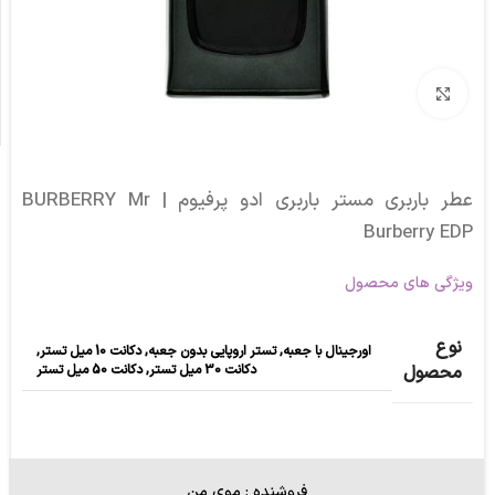
برای بزرگنمایی کلیک کنید
عطر باربری مستر باربری ادو پرفیوم | BURBERRY Mr
Burberry EDP
ویژگی های محصول
نوع
اورجینال با جعبه
,
تستر اروپایی بدون جعبه
,
دکانت 10 میل تستر
,
دکانت 30 میل تستر
,
دکانت 50 میل تستر
محصول
فروشنده : موی من