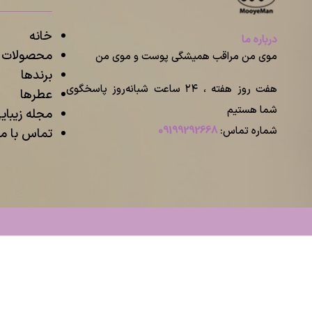
خانه
درباره ما
محصولات م
موی من مراقب همیشگی پوست و موی من
برندها
هفت روز هفته ، ۲۴ ساعت شبانه‌روز پاسخگوی
عطرها
شما هستیم
مجله زیبا
شماره تماس:
09199292668
تماس با ما