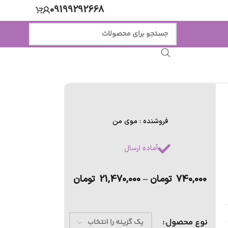
09199292668
فروشنده : موی من
آماده ارسال
740,000
تومان
–
21,470,000
تومان
نوع محصول