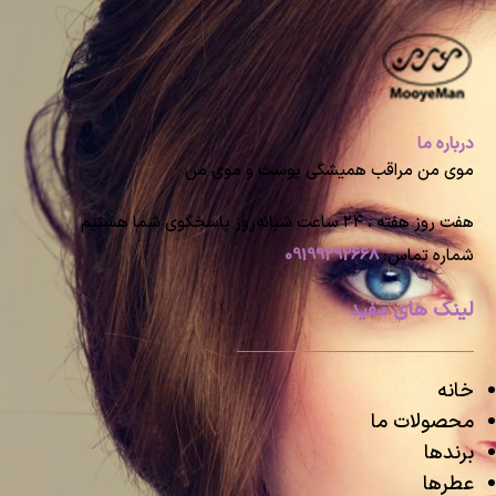
درباره ما
موی من مراقب همیشگی پوست و موی من
هفت روز هفته ، ۲۴ ساعت شبانه‌روز پاسخگوی شما هستیم
شماره تماس:
09199292668
لینک های مفید
خانه
محصولات ما
برندها
عطرها