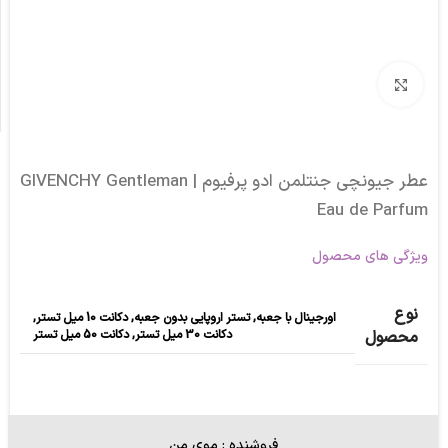
برای بزرگنمایی کلیک کنید
عطر جیونچی جنتلمن ادو پرفیوم | GIVENCHY Gentleman
Eau de Parfum
ویژگی های محصول
نوع
اورجینال با جعبه
,
تستر اروپایی بدون جعبه
,
دکانت 10 میل تستر
,
دکانت 30 میل تستر
,
دکانت 50 میل تستر
محصول
فروشنده : موی من