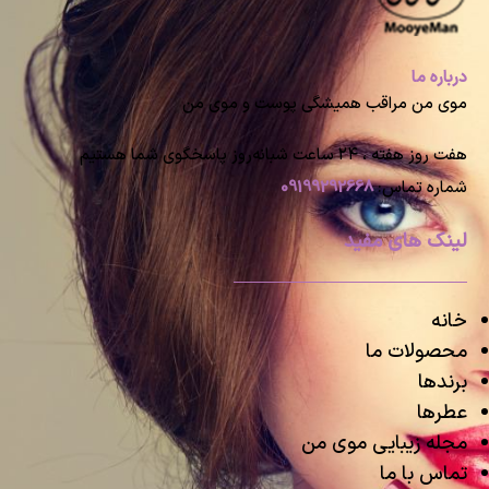
درباره ما
موی من مراقب همیشگی پوست و موی من
هفت روز هفته ، ۲۴ ساعت شبانه‌روز پاسخگوی شما هستیم
شماره تماس:
09199292668
لینک های مفید
خانه
محصولات ما
برندها
عطرها
مجله زیبایی موی من
تماس با ما