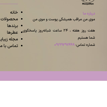
خانه
درباره ما
محصولات م
موی من مراقب همیشگی پوست و موی من
برندها
هفت روز هفته ، ۲۴ ساعت شبانه‌روز پاسخگوی
عطرها
شما هستیم
مجله زیبا
شماره تماس:
09199292668
تماس با ما