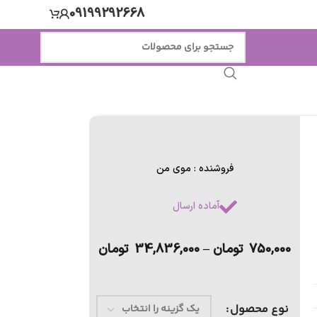
09199292668
فروشنده : موی من
آماده ارسال
750,000
تومان
–
34,836,000
تومان
نوع محصول