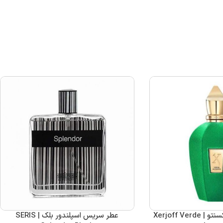
عطر زرجوف ورده اکسنتو | Xerjoff Verde
عطر سریس اسپلندور بلک | SERIS