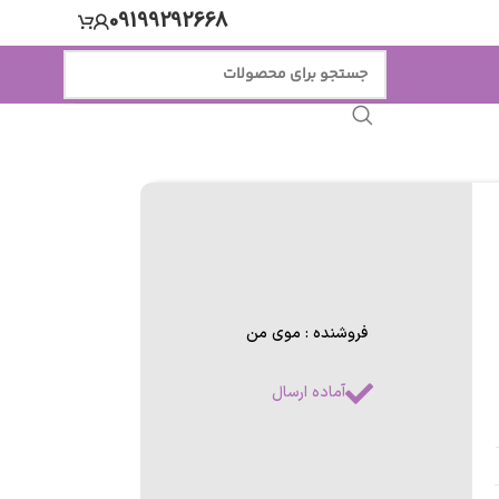
09199292668
فروشنده : موی من
آماده ارسال