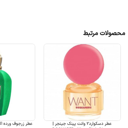
محصولات مرتبط
عطر دسکوارد2 وانت پینک جینجر |