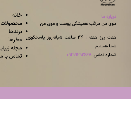
خانه
درباره ما
محصولات م
موی من مراقب همیشگی پوست و موی من
برندها
هفت روز هفته ، ۲۴ ساعت شبانه‌روز پاسخگوی
عطرها
شما هستیم
مجله زیبا
شماره تماس:
09199292668
تماس با ما