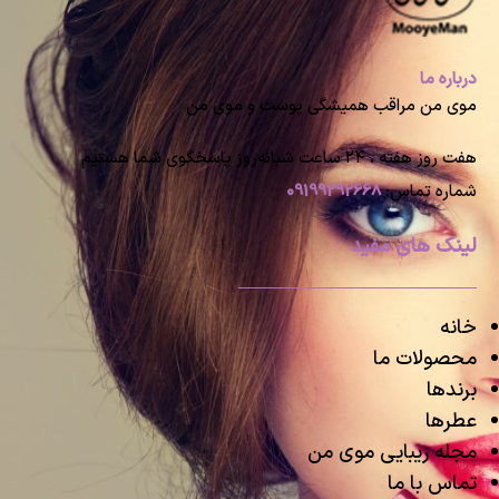
درباره ما
موی من مراقب همیشگی پوست و موی من
هفت روز هفته ، ۲۴ ساعت شبانه‌روز پاسخگوی شما هستیم
شماره تماس:
09199292668
لینک های مفید
خانه
محصولات ما
برندها
عطرها
مجله زیبایی موی من
تماس با ما