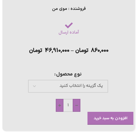
فروشنده : موی من
آماده ارسال
860,000
تومان
–
46,910,000
تومان
نوع محصول
+
-
افزودن به سبد خرید