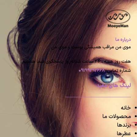
درباره ما
موی من مراقب همیشگی پوست و موی من
هفت روز هفته ، ۲۴ ساعت شبانه‌روز پاسخگوی شما هستیم
شماره تماس:
09199292668
لینک های مفید
خانه
محصولات ما
برندها
عطرها