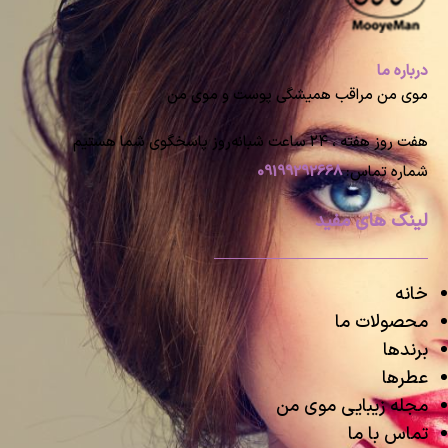
درباره ما
موی من مراقب همیشگی پوست و موی من
هفت روز هفته ، ۲۴ ساعت شبانه‌روز پاسخگوی شما هستیم
شماره تماس:
09199292668
لینک های مفید
خانه
محصولات ما
برندها
عطرها
مجله زیبایی موی من
تماس با ما