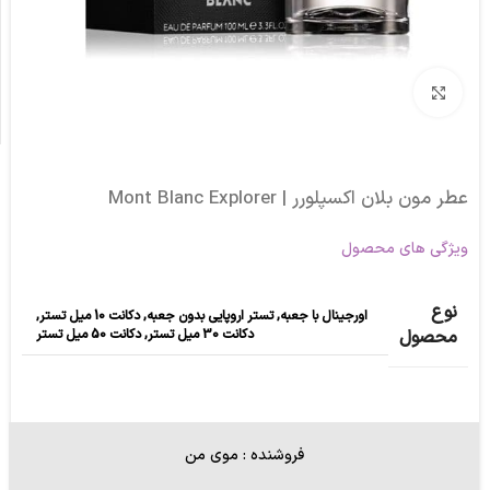
برای بزرگنمایی کلیک کنید
عطر مون بلان اکسپلورر | Mont Blanc Explorer
ویژگی های محصول
نوع
اورجینال با جعبه
,
تستر اروپایی بدون جعبه
,
دکانت 10 میل تستر
,
دکانت 30 میل تستر
,
دکانت 50 میل تستر
محصول
فروشنده : موی من