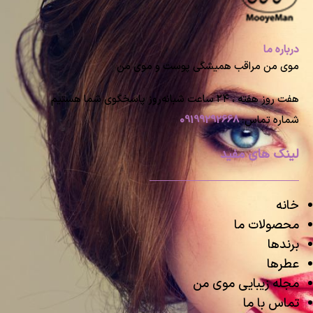
درباره ما
موی من مراقب همیشگی پوست و موی من
هفت روز هفته ، ۲۴ ساعت شبانه‌روز پاسخگوی شما هستیم
شماره تماس:
09199292668
لینک های مفید
خانه
محصولات ما
برندها
عطرها
مجله زیبایی موی من
تماس با ما