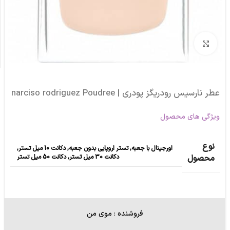
برای بزرگنمایی کلیک کنید
عطر نارسیس رودریگز پودری | narciso rodriguez Poudree
ویژگی های محصول
نوع
اورجینال با جعبه
,
تستر اروپایی بدون جعبه
,
دکانت 10 میل تستر
,
دکانت 30 میل تستر
,
دکانت 50 میل تستر
محصول
فروشنده : موی من