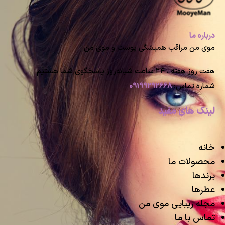
درباره ما
موی من مراقب همیشگی پوست و موی من
هفت روز هفته ، ۲۴ ساعت شبانه‌روز پاسخگوی شما هستیم
شماره تماس:
09199292668
لینک های مفید
خانه
محصولات ما
برندها
عطرها
مجله زیبایی موی من
تماس با ما