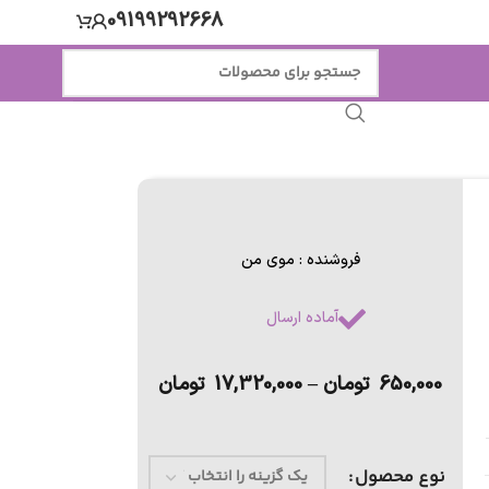
09199292668
فروشنده : موی من
آماده ارسال
650,000
تومان
–
17,320,000
تومان
نوع محصول