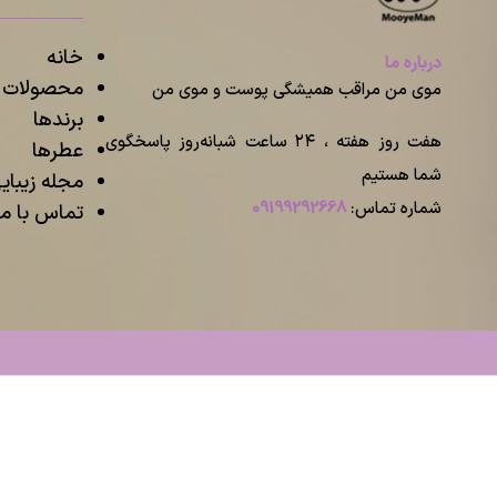
خانه
درباره ما
محصولات م
موی من مراقب همیشگی پوست و موی من
برندها
هفت روز هفته ، ۲۴ ساعت شبانه‌روز پاسخگوی
عطرها
شما هستیم
مجله زیبا
شماره تماس:
09199292668
تماس با ما