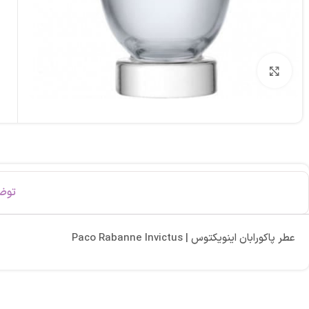
برای بزرگنمایی کلیک کنید
توض
عطر پاکورابان اینویکتوس | Paco Rabanne Invictus