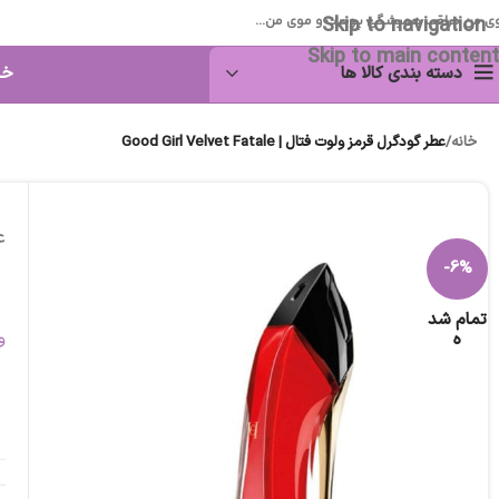
Skip to navigation
ی من مراقب همیشگی پوست و موی من...
Skip to main content
دسته بندی کالا ها
خا
خانه
/
عطر گودگرل قرمز ولوت فتال | Good Girl Velvet Fatale
عط
-6%
تمام شد
ه
و