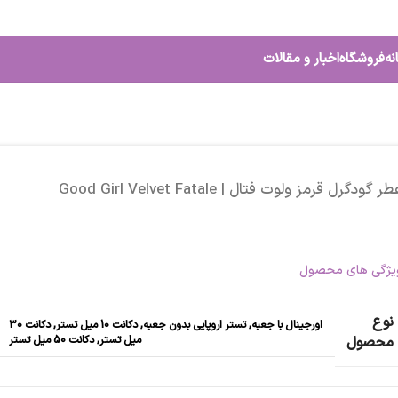
نه
فروشگاه
اخبار و مقالات
ر گودگرل قرمز ولوت فتال | Good Girl Velvet Fatale
یژگی های محصول
نوع
اورجینال با جعبه
,
تستر اروپایی بدون جعبه
,
دکانت 10 میل تستر
,
دکانت 30
میل تستر
,
دکانت 50 میل تستر
محصول