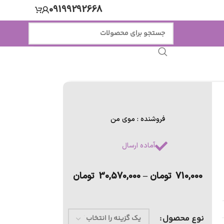
09199292668
فروشنده : موی من
آماده ارسال
710,000
تومان
–
30,570,000
تومان
نوع محصول