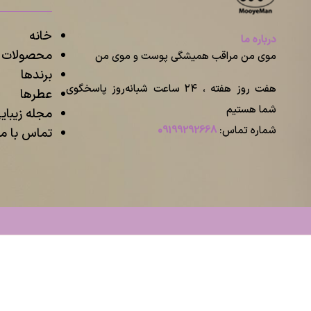
خانه
درباره ما
محصولات م
موی من مراقب همیشگی پوست و موی من
برندها
هفت روز هفته ، ۲۴ ساعت شبانه‌روز پاسخگوی
عطرها
شما هستیم
مجله زیبا
شماره تماس:
09199292668
تماس با ما