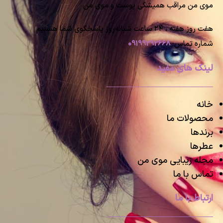
موی من مراقب همیشگی پوست و موی من
هفت روز هفته ، ۲۴ ساعت شبانه‌روز پاسخگوی شما هستیم
شماره تماس:
09199292668
لینک های مفید
خانه
محصولات ما
برندها
عطرها
مجله زیبایی موی من
تماس با ما
ارتباط با ما