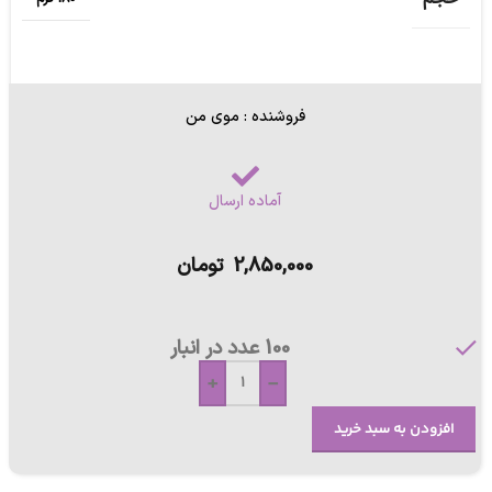
فروشنده : موی من
آماده ارسال
2,850,000
تومان
100 عدد در انبار
+
-
افزودن به سبد خرید