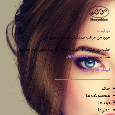
درباره ما
موی من مراقب همیشگی پوست و موی من
هفت روز هفته ، ۲۴ ساعت شبانه‌روز پاسخگوی شما هستیم
شماره تماس:
09199292668
لینک های مفید
خانه
محصولات ما
برندها
عطرها