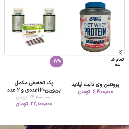
تمام ش
-17%
ده
افزودن به سبد خرید
اطلاعات بیشتر
پک تخفیفی مکمل
پروتئین وی دایت اپلاید
پریورین120عددی و 2 عدد
6,400,000
تومان
پاستیل کویین کویین
26,500,000
تومان
22,100,000
تومان