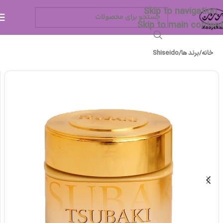
Skip to navigation
Skip to main content
خانه
/
برند ها
/
Shiseido