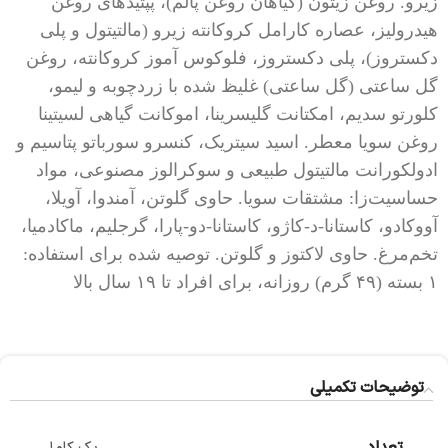
زیرو. روغن زیتون (گیاهان روغن پالم)، پپتیدهای روغن
هیدرولیز، عصاره کارامل کروکانته زیرو (مالتیتول و پلی
دکستروز)، پلی دکستروز، فلوکوس آموز کروکانته، روغن
گل ساعتی (گل ساعتی) غلیظ شده با زردچوبه و لیمو،
کلورتو سدیم، امکتانت گلیسرینا، اموکانت گیاهی لسیتینا
روغن سویا معطر. اسید سیتریک، کنسرو سورباتو پتاسیم و
ادولکورانت مالتیتول طبیعی و سوکرالوز مصنوعی، مواد
حساسیت‌زا: مشتقات سویا. حاوی گلوتن، آمندوا، آویلا،
آووکادو، کاستانا-د-کاژو، کاستانا-دو-پارا، گرجلیم، ماکادمیا،
تخم‌مرغ. حاوی لاکتوز و گلوتن. توصیه شده برای استفاده:
۱ بسته (۴۹ گرم) روزانه، برای افراد تا ۱۹ سال بالا
توضیحات تکمیلی