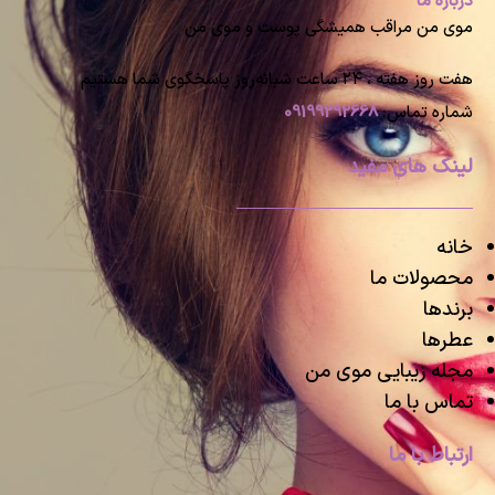
درباره ما
موی من مراقب همیشگی پوست و موی من
هفت روز هفته ، ۲۴ ساعت شبانه‌روز پاسخگوی شما هستیم
شماره تماس:
09199292668
لینک های مفید
خانه
محصولات ما
برندها
عطرها
مجله زیبایی موی من
تماس با ما
ارتباط با ما