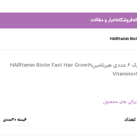
نه
فروشگاه
اخبار و مقالات
پک 6 عددی هیرتامینHAIRtamin Biotin Fast Hair Growth
Vitamins×
یژگی های محصول
تعداد
6بسته 30عددی