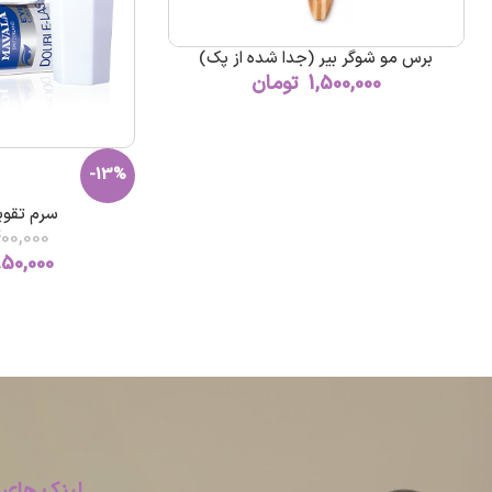
برس مو شوگر بیر (جدا شده از پک)
1,500,000
تومان
-13%
سرم تقویت
00,000
950,000
لینک های 