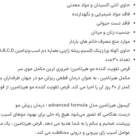
حاوی آنتی اکسیدان و مواد معدنی
فاقد مواد شیمیایی و نگهدارنده
فاقد تست حیوانی
جنسیت:زنان و مردان
موارد منع مصرف:خانم های باردار
حاوی آلوئه ورا،زینک،کلسیم،ریشه ژاپنی،عصاره دم اسب،ویتامین A،B،C،D
تعداد 30عدد
قرص تقویت کننده مو هیرتامین؛ ضروری ترین مکمل موی سر
مکمل هیرتامین ، به عنوان درمان قطعی ریزش مو در جهان طرفداران بسیا
کمتر از 60 روز آن را احیا می کند. قرص تقویت کننده مو هیرتامین، از قوی ترین و محبوب ترین مکمل های تقویت مو در جهان است.
کپسول هیرتامین مدل advanced formula ؛ درمان ریزش مو
درست هنگامی که تصور می‌شود هیچ راه حلی برای بهبود موهای آسیب دی
پرپشت، ضخیم و سالم را به شما هدیه می دهد. قرص هیرتامین ، یک مکمل
عوامل آسیب زای بیرونی و درونی محافظت می کند.