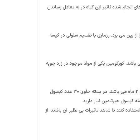
ای A، B، D و K ریشه مو را تقویت می کند. طبق بررسی های انجام شده ثاثیر این گیاه در به تعادل رساندن
از بین می برد. رزماری با تقسیم سلولی در کیسه
باشد. کورکومین یکی از مواد موجود در زرد چوبه
مهم ترین نکته در مصرف دارو، استفاده صحیح از آن است. طبق آن چه که بر روی برگه راهنمای کپسول هیرتامین نوشته شده است، دوره مصرف آن، 2 ماه می باشد. هر بسته حاوی 30 عدد کپسول
ند از این محصول استفاده کنند تا شاهد تاثیرات بی نظیر آن باشند. از