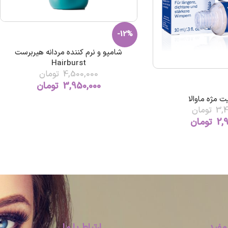
-12%
شامپو و نرم کننده مردانه هیربرست
Hairburst
4,500,000
تومان
3,950,000
تومان
 مژه ماوالا
3,4
تومان
2,
تومان
مفید
ارتباط با ما