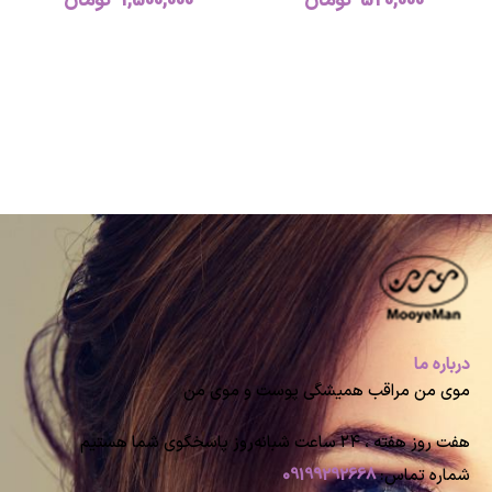
520,000
تومان
1,500,000
تومان
درباره ما
موی من مراقب همیشگی پوست و موی من
هفت روز هفته ، ۲۴ ساعت شبانه‌روز پاسخگوی شما هستیم
شماره تماس:
09199292668