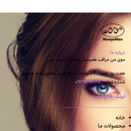
درباره ما
موی من مراقب همیشگی پوست و موی من
هفت روز هفته ، ۲۴ ساعت شبانه‌روز پاسخگوی شما هستیم
شماره تماس:
09199292668
لینک های مفید
خانه
محصولات ما