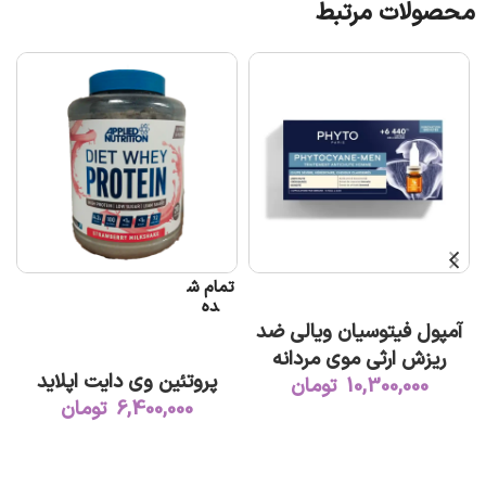
محصولات مرتبط
تمام ش
ت
افزودن به سبد خرید
ده
آمپول فیتوسیان ویالی ضد
اطلاعات بیشتر
ریزش ارثی موی مردانه
پروتئین وی دایت اپلاید
10,300,000
تومان
6,400,000
تومان