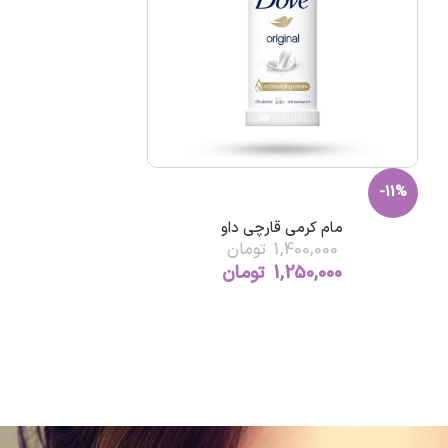
-11%
مام کرمی قارچی داو
1,400,000
تومان
1,250,000
تومان