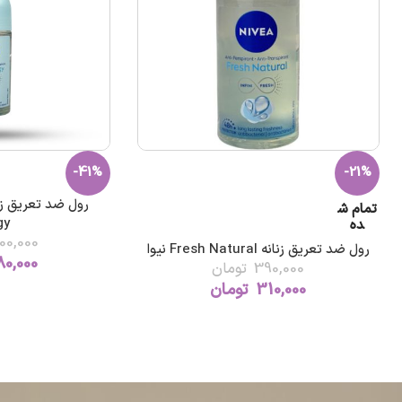
-41%
-21%
تمام ش
gy
ده
00,000
رول ضد تعریق زنانه Fresh Natural نیوا
80,000
390,000
تومان
310,000
تومان