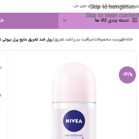
Skip to navigation
ی من مراقب همیشگی پوست و موی من...
Skip to main content
دسته بندی کالا ها
خا
خانه
/
فهرست محصولات
/
مراقبت بدن
/
ضد تعریق
/
رول ضد تعریق مایع پرل بیوتی نی
ر
-41%
و