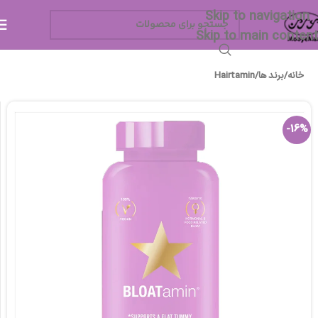
Skip to navigation
Skip to main content
خانه
/
برند ها
/
Hairtamin
-16%