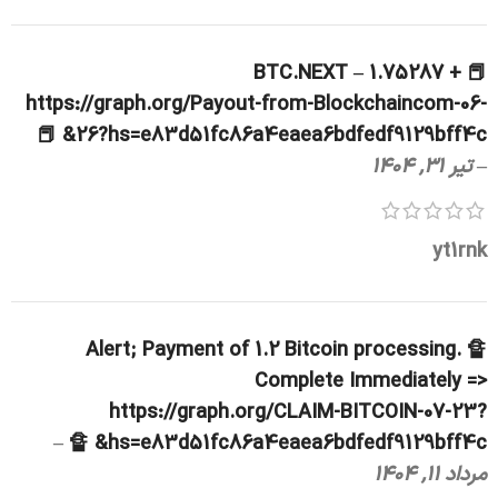
📕 + 1.75287 BTC.NEXT –
https://graph.org/Payout-from-Blockchaincom-06-
26?hs=e83d51fc86a4eaea6bdfedf9129bff4c& 📕
–
تیر 31, 1404
yt1rnk
🔏 Alert; Payment of 1.2 Bitcoin processing.
Complete Immediately =>
https://graph.org/CLAIM-BITCOIN-07-23?
–
hs=e83d51fc86a4eaea6bdfedf9129bff4c& 🔏
مرداد 11, 1404