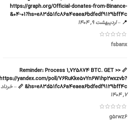
https://graph.org/Official-donates-from-Binance-
04-01?hs=e83d51fc86a4eaea6bdfedf9129bff4c&
📍
–
اردیبهشت 9, 1404
fsbanx
📏 Reminder: Process 1,725874 BTC. GET >>
https://yandex.com/poll/76RuKke5vYn6W1hp2wxzvb?
hs=e83d51fc86a4eaea6bdfedf9129bff4c& 📏
–
خرداد
7, 1404
g5rwz6