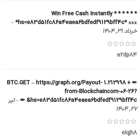
* * * Win Free Cash Instantly * * *
–
hs=e83d51fc86a4eaea6bdfedf9129bff4c* ххх*
خرداد 31, 1404
a2dp84
✏ + 1.212998 BTC.GET – https://graph.org/Payout-
from-Blockchaincom-06-26?
hs=e83d51fc86a4eaea6bdfedf9129bff4c& ✏
–
تیر
27, 1404
elqjh8