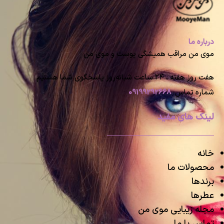
درباره ما
موی من مراقب همیشگی پوست و موی من
هفت روز هفته ، ۲۴ ساعت شبانه‌روز پاسخگوی شما هستیم
شماره تماس:
09199292668
لینک های مفید
خانه
محصولات ما
برندها
عطرها
مجله زیبایی موی من
تماس با ما