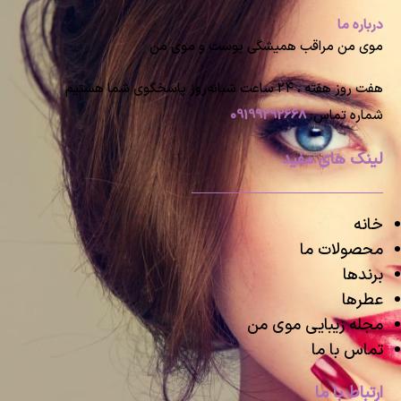
درباره ما
موی من مراقب همیشگی پوست و موی من
هفت روز هفته ، ۲۴ ساعت شبانه‌روز پاسخگوی شما هستیم
شماره تماس:
09199292668
لینک های مفید
خانه
محصولات ما
برندها
عطرها
مجله زیبایی موی من
تماس با ما
ارتباط با ما