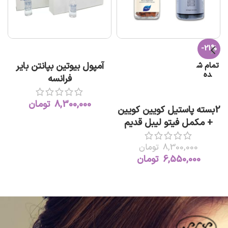
-21%
افزودن به سبد خرید
آمپول بیوتین بپانتن بایر
تمام ش
ده
فرانسه
اطلاعات بیشتر
8,300,000
تومان
2بسته پاستیل کویین کویین
+ مکمل فیتو لیبل قدیم
8,300,000
تومان
6,550,000
تومان