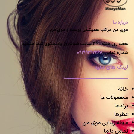
درباره ما
موی من مراقب همیشگی پوست و موی من
هفت روز هفته ، ۲۴ ساعت شبانه‌روز پاسخگوی شما هستیم
شماره تماس:
09199292668
لینک های مفید
خانه
محصولات ما
برندها
عطرها
مجله زیبایی موی من
تماس با ما