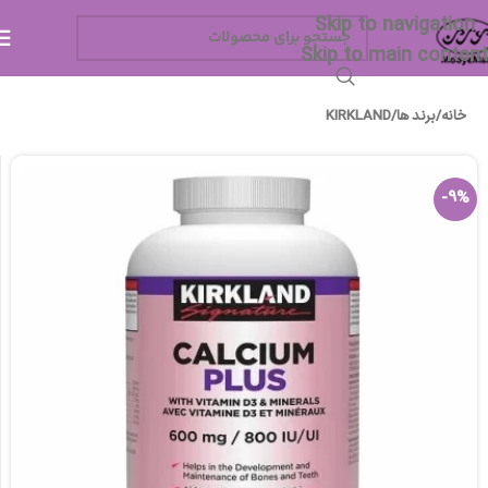
Skip to navigation
Skip to main content
خانه
/
برند ها
/
KIRKLAND
-9%