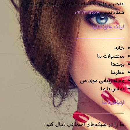
هفت روز هفته ، ۲۴ ساعت شبانه‌روز پاسخگوی شما هستیم
شماره تماس:
09199292668
لینک های مفید
خانه
محصولات ما
برندها
عطرها
مجله زیبایی موی من
تماس با ما
ارتباط با ما
ما را در شبکه‌های اجتماعی دنبال کنید: