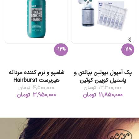
-12%
-11%
افزودن به سبد خرید
افزودن به سبد خرید
پک آمپول بیوتین بپانتن و
شامپو و نرم کننده مردانه
پاستیل کویین کوئین
هیربرست Hairburst
13,300,000
تومان
4,500,000
تومان
11,850,000
تومان
3,950,000
تومان