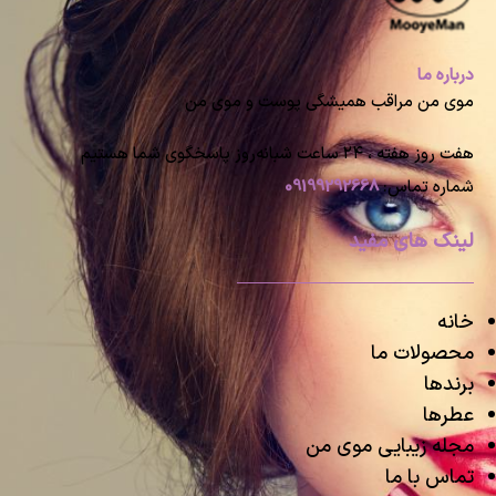
درباره ما
موی من مراقب همیشگی پوست و موی من
هفت روز هفته ، ۲۴ ساعت شبانه‌روز پاسخگوی شما هستیم
شماره تماس:
09199292668
لینک های مفید
خانه
محصولات ما
برندها
عطرها
مجله زیبایی موی من
تماس با ما