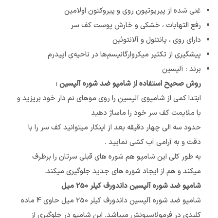
غنی شده از پیریوتیون روی و پیروکتون اولامین
رفع التهابات ، خشکی و خارش پوست کف سر
دارای روی ، پانتنول و آلانتوئین
پیشگیری از تکثیر میکروارگانیسم‌ها در ناحیه‌ی اپیدرم
برند : آلپسین
روش صحیح استفاده از شامپو ضد شوره آلپسین :
ابتدا کمی از شامپوی آلپسین را روی موهای نم دار خود بریزید و
با ملایمت کف سر خود را ماساژ دهید
حدود سه الی چهار دقیقه بعد از اینکار میتوانید کف سر را با
دقت و به آرامی آب کشی نمایید .
به طور کلی این شامپو هم شوره های قبلی سرتان را برطرف
میکند و هم از ایجاد شوره های جدید جلوگیری میکند.
شامپو ضد شوره آلپسین داندورف کیلر 250 میل
شامپو ضد شوره آلپسین داندورف کیلر 250 میل حاوی 4 ماده
کلیدی در فرمولاسیونش میباشد. این شامپو در جلوگیری از