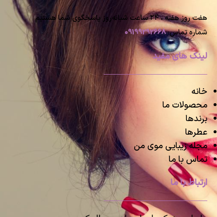
هفت روز هفته ، ۲۴ ساعت شبانه‌روز پاسخگوی شما هستیم
شماره تماس:
09199292668
لینک های مفید
خانه
محصولات ما
برندها
عطرها
مجله زیبایی موی من
تماس با ما
ارتباط با ما