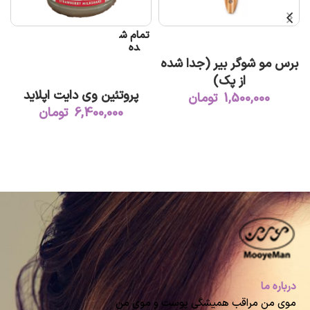
تمام ش
افزودن به سبد خرید
ده
برس مو شوگر بیر (جدا شده
اطلاعات بیشتر
از پک)
پروتئین وی دایت اپلاید
1,500,000
تومان
6,400,000
تومان
درباره ما
موی من مراقب همیشگی پوست و موی من