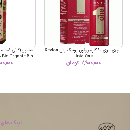
اسپری موی 10 کاره رولون یونیک وان Revlon
شامپو آکائی ضد مح
 Bio Organic Bio
Uniq One
2,900,000
تومان
100,000
i-Fade Granat &
400ml
لینک های 