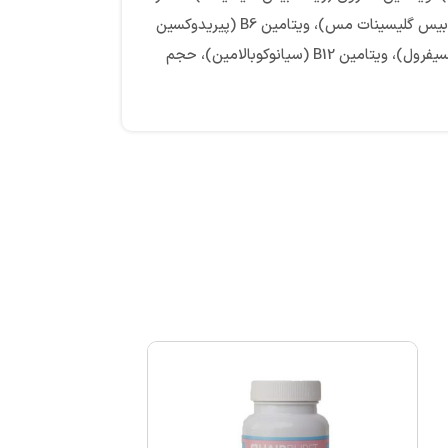
هسته انگور، هیالورونیک اسید، نیاسین (نیکوتینامید)، ویتامین E (دی ال-آلفا توکوفرول استات) (سویا)، اسید آلفا لیپوئیک، اسید پانتوتنیک، مس (بیس گلیسینات مس)، ویتامین B6 (پیریدوکسین
هیدروکلراید)، ویتامین B2 (ریبوفلاوین)، ویتامین B1 (تیامین مونونیترات)، بیوتین، اسید فولیک (پترویلمونوگلوتامیک اسید)، ویتامین D3 (کوله کلسیفرول)، ویتامین B12 (سیانوکوبالامین)، حجم