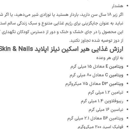
هشدار
اگر زیر 18 سال سن دارید، باردار هستید یا نوزادی شیر می‌دهید، یا اگر شرایط پزشکی شناخته شده یا مشکوکی دارید، قبل از استفاده از این محصول با پزشک مشورت کنید.
نباید به عنوان جایگزینی برای رژیم غذایی متنوع و سبک زندگی سالم است
این محصول را در جای خشک و خنک و دور از دسترس کودکان نگهداری ک
از دوز توصیه شده تجاوز نکنید.
ارزش غذایی هیر اسکین نیلز اپلاید Applied Hair, Skin & Nails
به ازای هر وعده
ویتامین E
معادل 15 میلی گرم
ویتامین C
معادل 80 میلی گرم
ویتامین D3
معادل 75 میکروگرم
تیامین 1.2 میلی گرم
ریبوفلاوین 1.4 میلی گرم
نیاسین 16 میلی گرم
ویتامین B6 معادل 2.1 میلی گرم
فولیک اسید 200 میکروگرم