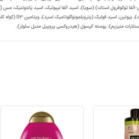
ستئارات منیزیم)، پوسته کپسول (هیدروکسی پروپیل متیل سلولز).