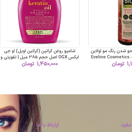
و شدن رنگ مو اولاین
شامپو روغن کراتین (کراتین اویل) او جی
Eveline Cosmetics –
ایکس OGX اصل حجم 385 میل | تقویتی و
1,
تومان
Shampoo Color Ant
1,450,000
ضد موخوره قوی
تومان
Acai – 
مفید
ارتباط با ما