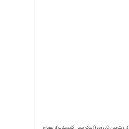
کربنات کلسیم، اکسید منیزیم، عصاره ریشه آشواگاندا (کل گیاه) (عصاره 8:1) (7% ویتانولید)، ال سیستئین HCl، کلاژن دریایی هیدرولیز شده (ماهی)، ویتامین C، روی (زینک بیس گلیسینات)، عصاره