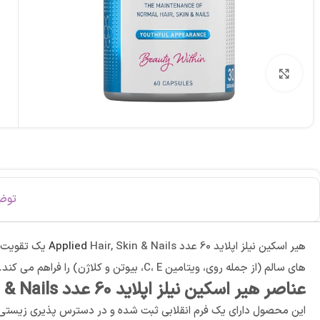
برای بزرگنمایی کلیک کنید
توض
هیر اسکین نیلز اپلاید 60 عدد
Hair, Skin & Nails یک تقویت کننده مو، پوست و ناخن است که از زیبایی طبیعی شما حمایت می کند. این محصول مواد مغذی مهم برای
Applied
های سالم (از جمله روی، ویتامین C، E، بیوتن و کلاژن) را فراهم می کند. روی به حفظ مو، پوست و ناخن های طبیعی کمک می کند.
عناصر هیر اسکین نیلز اپلاید 60 عدد
 & Nails
این محصول دارای یک فرم انقلابی ثبت شده و در دسترس پذیری زیستی