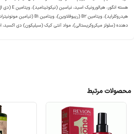
دهنده (سلولز میکروکریستالی)، مواد آنتی کیک (سیلیکون) دی اکسید، ا
محصولات مرتبط