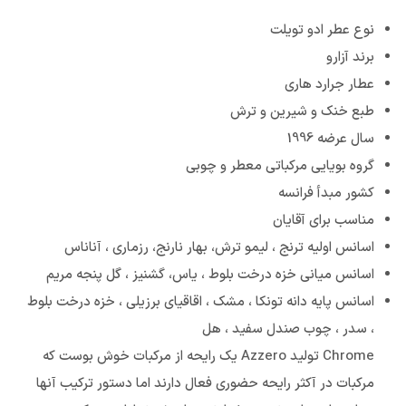
نوع عطر ادو تویلت
برند آزارو
عطار جرارد هاری
طبع خنک و شیرین و ترش
سال عرضه 1996
گروه بویایی مرکباتی معطر و چوبی
کشور مبدأ فرانسه
مناسب برای آقایان
اسانس اولیه ترنج ، لیمو ترش، بهار نارنج، رزماری ، آناناس
اسانس میانی خزه درخت بلوط ، یاس، گشنیز ، گل پنجه مریم
اسانس پایه دانه تونکا ، مشک ، اقاقیای برزیلی ، خزه درخت بلوط
، سدر ، چوب صندل سفید ، هل
Chrome توليد Azzero يك رايحه از مركبات خوش بوست که
مركبات در آكثر رايحه حضوري فعال دارند اما دستور تركيب آنها