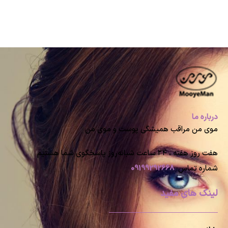
درباره ما
موی من مراقب همیشگی پوست و موی من
هفت روز هفته ، ۲۴ ساعت شبانه‌روز پاسخگوی شما هستیم
شماره تماس:
09199292668
لینک های مفید