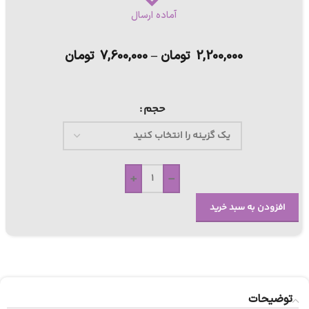
آماده ارسال
2,200,000
تومان
–
7,600,000
تومان
حجم
+
-
افزودن به سبد خرید
توضیحات