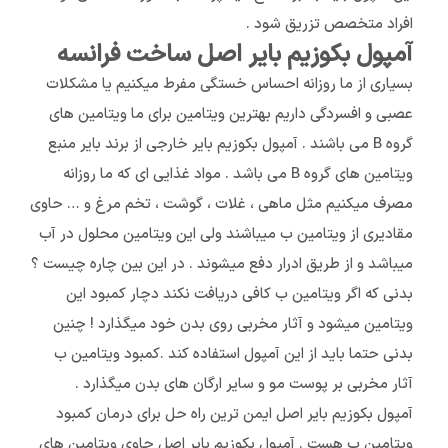
افراد متخصص تزریق شود .
آمپول بکوزیم بایر اصل ساخت فرانسه
بسیاری از ما روزانه احساس خستگی مفرط میکنیم یا مشکلات
عصبی و افسردگی داریم بهترین ویتامین برای ما ویتامین های
گروه B می باشند . آمپول بکوزیم بایر خارجی از برند بایر منبع
ویتامین های گروه B می باشد . مواد غذایی ای که ما روزانه
مصرف میکنیم مثل ماهی ، غلات ، گوشت ، تخم مرغ و … حاوی
مقادیری از ویتامین ب میباشند ولی این ویتامین محلول در آب
میباشد و از طریق ادرار دفع میشوند . در این بین چاره چیست ؟
بدنی که اگر ویتامین ب کافی دریافت نکند دچار کمبود این
ویتامین میشود و آثار مخربی روی بدن خود میگذارد ! چنین
بدنی حتما باید از این آمپول استفاده کند .کمبود ویتامین ب
آثار مخربی بر پوست مو و سایر ارگان های بدن میگذارد .
آمپول بکوزیم بایر اصل ایمن ترین راه حل برای درمان کمبود
ویتامین ب هست . آمپول بکوزیم بایر اصل حاوی ویتامین های