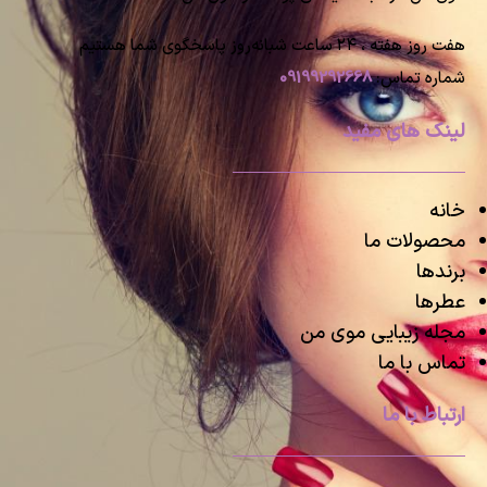
هفت روز هفته ، ۲۴ ساعت شبانه‌روز پاسخگوی شما هستیم
شماره تماس:
09199292668
لینک های مفید
خانه
محصولات ما
برندها
عطرها
مجله زیبایی موی من
تماس با ما
ارتباط با ما