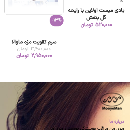
افزودن به سبد خرید
بادی میست اولاین با رایحه
گل بنفش
-13%
520,000
تومان
افزودن به سبد خرید
سرم تقویت مژه ماوالا
3,400,000
تومان
2,950,000
تومان
درباره ما
موی من مراقب همیشگی پوست و موی من