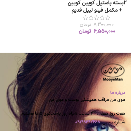
2بسته پاستیل کویین کویین
+ مکمل فیتو لیبل قدیم
8,300,000
تومان
6,550,000
تومان
درباره ما
موی من مراقب همیشگی پوست و موی من
هفت روز هفته ، ۲۴ ساعت شبانه‌روز پاسخگوی شما هستیم
شماره تماس:
09199292668