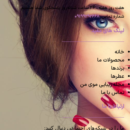
هفت روز هفته ، ۲۴ ساعت شبانه‌روز پاسخگوی شما هستیم
شماره تماس:
09199292668
لینک های مفید
خانه
محصولات ما
برندها
عطرها
مجله زیبایی موی من
تماس با ما
ارتباط با ما
ما را در شبکه‌های اجتماعی دنبال کنید: