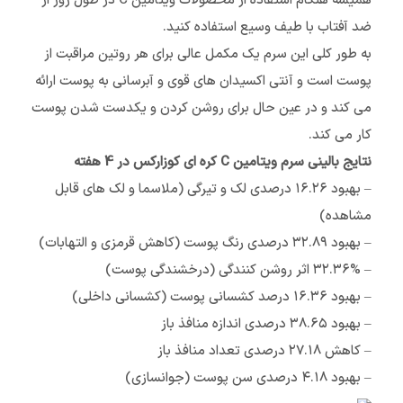
همیشه هنگام استفاده از محصولات ویتامین C در طول روز از
ضد آفتاب با طیف وسیع استفاده کنید.
به طور کلی این سرم یک مکمل عالی برای هر روتین مراقبت از
پوست است و آنتی اکسیدان های قوی و آبرسانی به پوست ارائه
می کند و در عین حال برای روشن کردن و یکدست شدن پوست
کار می کند.
نتایج بالینی سرم ویتامین C کره ای کوزارکس در 4 هفته
– بهبود ۱۶.۲۶ درصدی لک و تیرگی (ملاسما و لک های قابل
مشاهده)
– بهبود ۳۲.۸۹ درصدی رنگ پوست (کاهش قرمزی و التهابات)
– ۳۲.۳۶% اثر روشن کنندگی (درخشندگی پوست)
– بهبود ۱۶.۳۶ درصد کشسانی پوست (کشسانی داخلی)
– بهبود ۳۸.۶۵ درصدی اندازه منافذ باز
– کاهش ۲۷.۱۸ درصدی تعداد منافذ باز
– بهبود ۴.۱۸ درصدی سن پوست (جوانسازی)