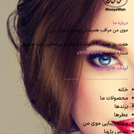
درباره ما
موی من مراقب همیشگی پوست و موی من
هفت روز هفته ، ۲۴ ساعت شبانه‌روز پاسخگوی شما هستیم
شماره تماس:
09199292668
لینک های مفید
خانه
محصولات ما
برندها
عطرها
مجله زیبایی موی من
تماس با ما