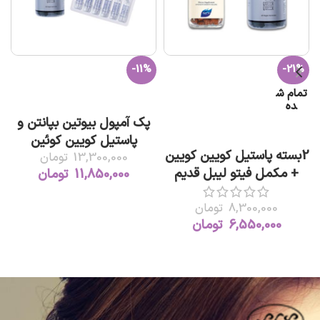
ت
-11%
-21%
تمام ش
افزودن به سبد خرید
ده
پک آمپول بیوتین بپانتن و
اطلاعات بیشتر
پاستیل کویین کوئین
2بسته پاستیل کویین کویین
13,300,000
تومان
+ مکمل فیتو لیبل قدیم
11,850,000
تومان
8,300,000
تومان
6,550,000
تومان