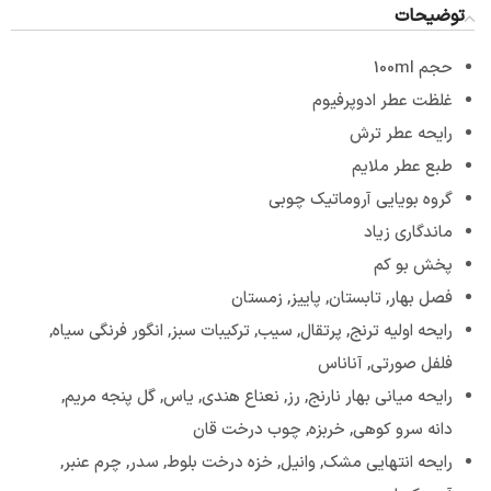
توضیحات
حجم 100ml
غلظت عطر ادوپرفیوم
رایحه عطر ترش
طبع عطر ملایم
گروه بویایی آروماتیک چوبی
ماندگاری زیاد
پخش بو کم
فصل بهار, تابستان, پاییز, زمستان
رایحه اولیه ترنج, پرتقال, سیب, ترکیبات سبز, انگور فرنگی سیاه,
فلفل صورتی, آناناس
رایحه میانی بهار نارنج, رز, نعناع هندی, یاس, گل پنجه مریم,
دانه سرو کوهی, خربزه, چوب درخت قان
رایحه انتهایی مشک, وانیل, خزه درخت بلوط, سدر, چرم عنبر,