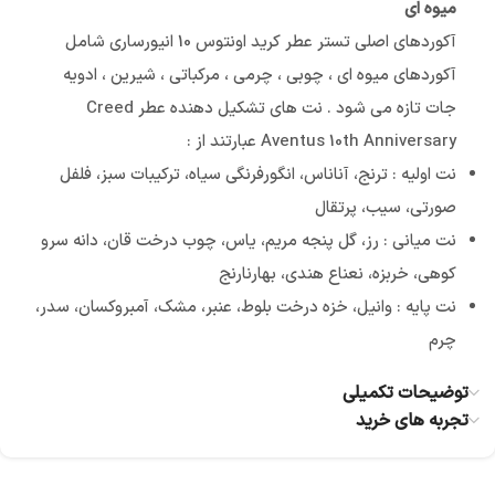
میوه ای
آکوردهای اصلی تستر عطر کرید اونتوس 10 انیورساری شامل
آکوردهای میوه ای ، چوبی ، چرمی ، مرکباتی ، شیرین ، ادویه
جات تازه می شود . نت های تشکیل دهنده عطر Creed
Aventus 10th Anniversary عبارتند از :
نت اولیه : ترنج، آناناس، انگورفرنگی سیاه، ترکیبات سبز، فلفل
صورتی، سیب، پرتقال
نت میانی : رز، گل پنجه مریم، یاس، چوب درخت قان، دانه سرو
کوهی، خربزه، نعناع هندی، بهارنارنج
نت پایه : وانیل، خزه درخت بلوط، عنبر، مشک، آمبروکسان، سدر،
چرم
توضیحات تکمیلی
تجربه های خرید