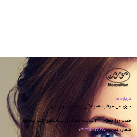
درباره ما
موی من مراقب همیشگی پوست و موی من
هفت روز هفته ، ۲۴ ساعت شبانه‌روز پاسخگوی شما هستیم
شماره تماس:
09199292668