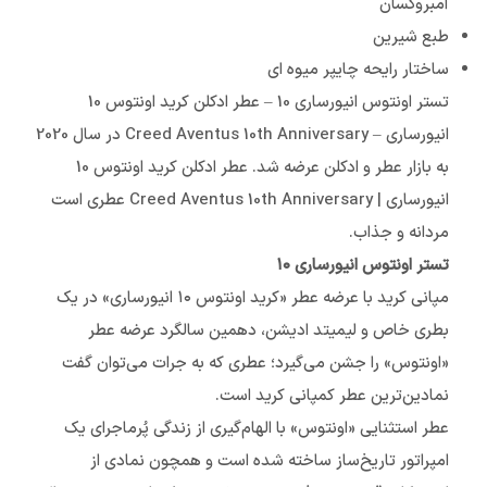
آمبروکسان
طبع شیرین
ساختار رایحه چایپر میوه ای
تستر اونتوس انیورساری 10 – عطر ادکلن کرید اونتوس 10
انیورساری – Creed Aventus 10th Anniversary در سال 2020
به بازار عطر و ادکلن عرضه شد. عطر ادکلن کرید اونتوس 10
انیورساری | Creed Aventus 10th Anniversary عطری است
مردانه و جذاب.
تستر اونتوس انیورساری ۱۰
مپانی کرید با عرضه عطر «کرید اونتوس ۱۰ انیورساری» در یک
بطری خاص و لیمیتد ادیشن، دهمین سالگرد عرضه عطر
«اونتوس» را جشن می‌گیرد؛ عطری که به جرات می‌توان گفت
نمادین‌ترین عطر کمپانی کرید است.
عطر استثنایی «اونتوس» با الهام‌گیری از زندگی پُرماجرای یک
امپراتور تاریخ‌ساز ساخته شده است و همچون نمادی از