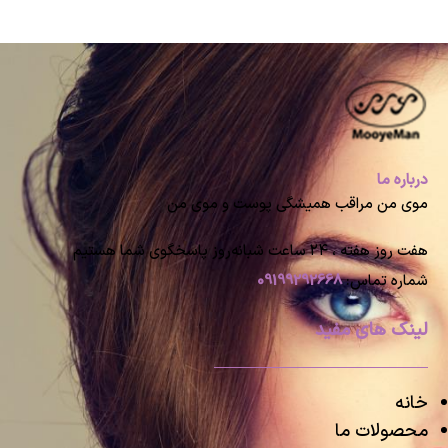
درباره ما
موی من مراقب همیشگی پوست و موی من
هفت روز هفته ، ۲۴ ساعت شبانه‌روز پاسخگوی شما هستیم
شماره تماس:
09199292668
لینک های مفید
خانه
محصولات ما