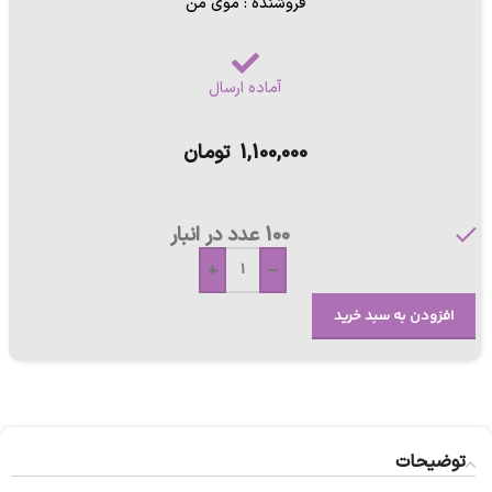
فروشنده : موی من
آماده ارسال
1,100,000
تومان
100 عدد در انبار
+
-
افزودن به سبد خرید
توضیحات