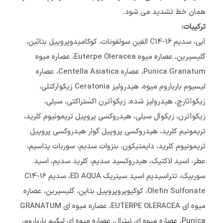
همان خط تشدید می شود.
ترکیبات:
آبی، سدیم C14-16 الفین سولفونات، کوکامیدوپروپیل بتائین،
گلیسیرین، عصاره میوه Euterpe Oleracea، عصاره میوه
Punica Granatum، عصاره Centella Asiatica، عصاره
لیسیوم بارباروم میوه، هیدرولیز Ceratonia زیکوآرکتلی،
زیکوآئارچ، هیدرولیز شده، زیکوآترن اکستراکتی، سیلی،
زیکوآترن، زیکوآل سیلی، هیدروکسی پروپیل تریمونیوم کلرید،
تریمونیم کلرید، هیدروکسی پروپیل گوار هیدروکسی پروپیل
تریمونیوم کلرید، دایمتیکون، بنزوات سدیم، سوربات پتاسیم،
عطر، اسید لاکتیک، هیدروکسید سدیم، کلرید سدیم، اسید
سوربیک، تتراسیدیم اسید سیتریک ED AQUA، سدیم C14-16
Olefin Sulfonate، کوکيوپروپروپيل بتاين، گلیسیرین، عصاره
میوه ای EUTERPE OLERACEA، عصاره میوه ای GRANATUM
Punica، عصاره میوه ای نیترال، عصاره میوه ای لیکیم بارباروم،