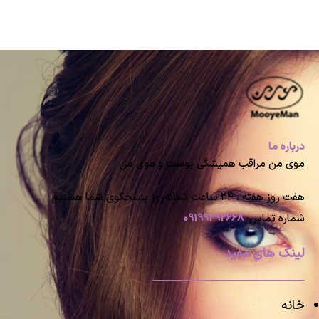
درباره ما
موی من مراقب همیشگی پوست و موی من
هفت روز هفته ، ۲۴ ساعت شبانه‌روز پاسخگوی شما هستیم
شماره تماس:
09199292668
لینک های مفید
خانه