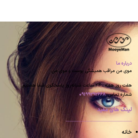
درباره ما
موی من مراقب همیشگی پوست و موی من
هفت روز هفته ، ۲۴ ساعت شبانه‌روز پاسخگوی شما هستیم
شماره تماس:
09199292668
لینک های مفید
خانه