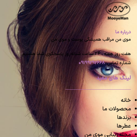
درباره ما
موی من مراقب همیشگی پوست و موی من
هفت روز هفته ، ۲۴ ساعت شبانه‌روز پاسخگوی شما هستیم
شماره تماس:
09199292668
لینک های مفید
خانه
محصولات ما
برندها
عطرها
مجله زیبایی موی من