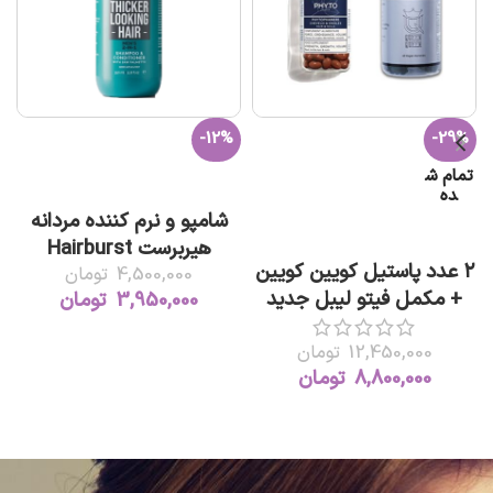
-12%
-29%
تمام ش
افزودن به سبد خرید
ده
شامپو و نرم کننده مردانه
اطلاعات بیشتر
هیربرست Hairburst
۲ عدد پاستیل کویین کویین
4,500,000
تومان
+ مکمل فیتو لیبل جدید
3,950,000
تومان
12,450,000
تومان
8,800,000
تومان