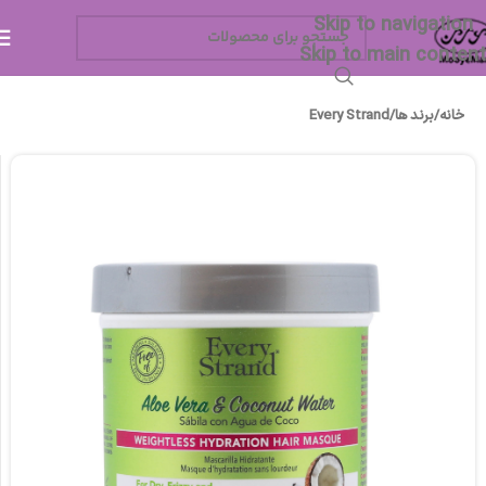
Skip to navigation
Skip to main content
خانه
/
برند ها
/
Every Strand