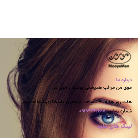
درباره ما
موی من مراقب همیشگی پوست و موی من
هفت روز هفته ، ۲۴ ساعت شبانه‌روز پاسخگوی شما هستیم
شماره تماس:
09199292668
لینک های مفید