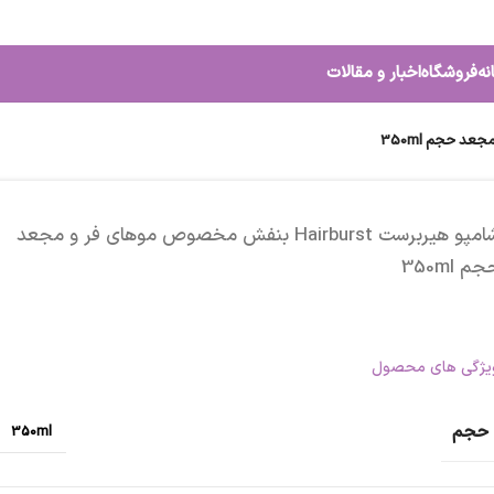
نه
فروشگاه
اخبار و مقالات
شامپو هیربرست Hairburst بنفش مخصوص موهای فر و مجعد
م 350ml
یژگی های محصول
حجم
350ml