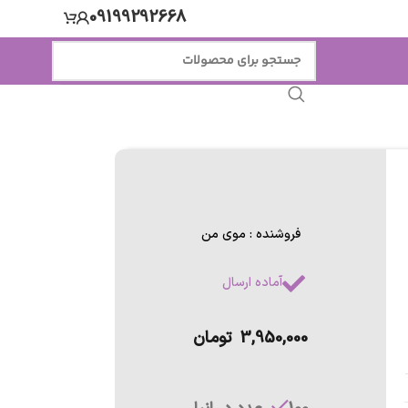
09199292668
فروشنده : موی من
آماده ارسال
3,950,000
تومان