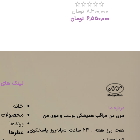
8,300,000
تومان
6,550,000
تومان
لینک های 
خانه
درباره ما
محصولات م
موی من مراقب همیشگی پوست و موی من
برندها
هفت روز هفته ، ۲۴ ساعت شبانه‌روز پاسخگوی
عطرها
شما هستیم