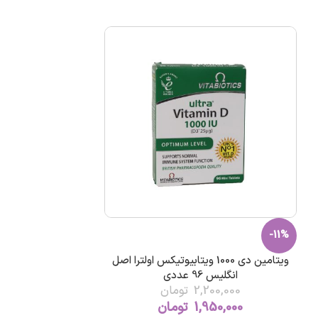
-11%
ویتامین دی 1000 ویتابیوتیکس اولترا اصل
انگليس 96 عددی
2,200,000
تومان
1,950,000
تومان