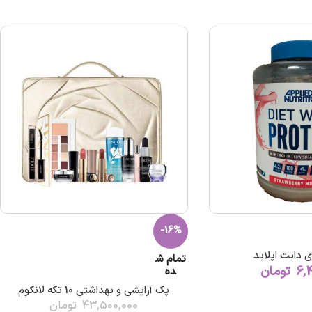
-16%
 دایت اپلاید
تمام ش
6,
تومان
ده
پک آرایشی و بهداشتی 10 تکه لانکوم
43,500,000
تومان