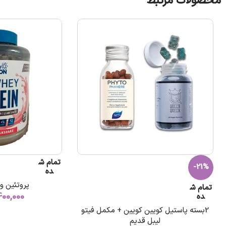
محصولات مرتبط
تمام ش
-21%
ده
پروتئین وی
تمام ش
400,000
ده
2بسته پاستیل کویین کویین + مکمل فیتو
لیبل قدیم